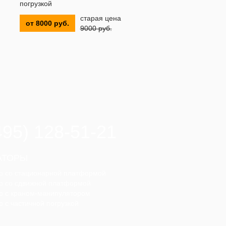
погрузкой
старая цена
от 8000 руб.
9000 руб.
495) 128-51-21
АТОРЫ
р со стационарной платформой
р со сдвижной платформой
р с краном-манипулятором
р с частичной погрузкой