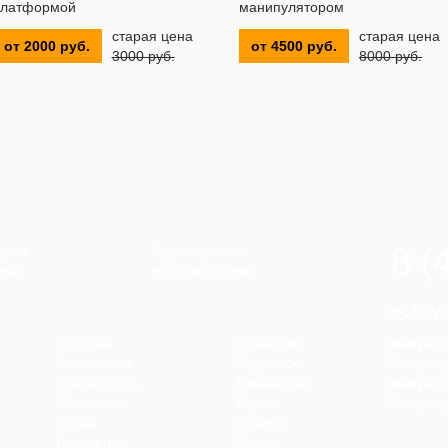
латформой
манипулятором
старая цена
старая цена
от 2000 руб.
от 4500 руб.
3000 руб.
8000 руб.
8 (
трая
Круглосуточно
ача
и без выходных
ЭВАКУ
Королев
Одинцово
Эвакуато
Котельники
Подольск
Эвакуато
Красногорск
Раменское
Эвакуато
Мякинино
Реутов
Эвакуато
Лобня
Троицк
Лыткарино
Химки