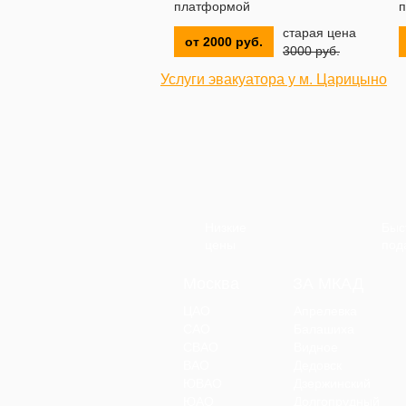
платформой
п
старая цена
от 2000 руб.
3000 руб.
Услуги эвакуатора у м. Царицыно
Низкие
Быс
цены
под
Москва
ЗА МКАД
ЦАО
Апрелевка
САО
Балашиха
СВАО
Видное
ВАО
Дедовск
ЮВАО
Дзержинский
ЮАО
Долгопрудный