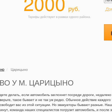
2000
руб.
До
Тарифы действуют в рамках одного района.
ыно
Царицыно
ВО У М. ЦАРИЦЫНО
удете делать, если автомобиль заглохнет посреди дороги, недалек
ерьте, такое бывает и не так уж редко. Обычное действие каждого 
ысвободит вас из этой ситуации. Но эвакуаторы бывают разные. Н
инут, команда наших специалистов погрузит автомобиль, и после э