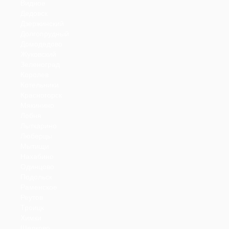
Видное
Дедовск
Дзержинский
Долгопрудный
Домодедово
Жуковский
Зеленоград
Королев
Котельники
Красногорск
Мякинино
Лобня
Лыткарино
Люберцы
Мытищи
Нахабино
Одинцово
Подольск
Раменское
Реутов
Троицк
Химки
Щелково