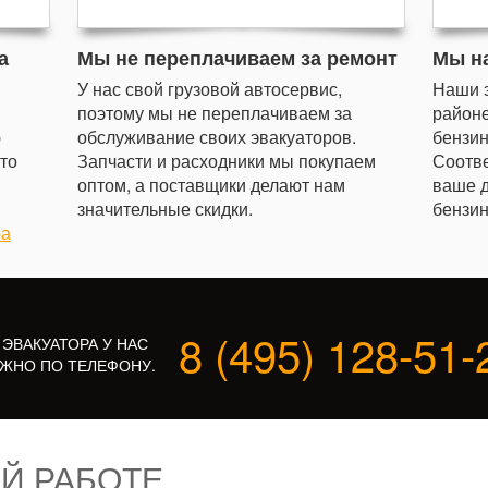
а
Мы не переплачиваем за ремонт
Мы н
У нас свой грузовой автосервис,
Наши 
поэтому мы не переплачиваем за
районе
ю
обслуживание своих эвакуаторов.
бензин
сто
Запчасти и расходники мы покупаем
Соотве
оптом, а поставщики делают нам
ваше д
значительные скидки.
бензин
ра
8 (495) 128-51-
 ЭВАКУАТОРА У НАС
ЖНО ПО ТЕЛЕФОНУ.
Й РАБОТЕ