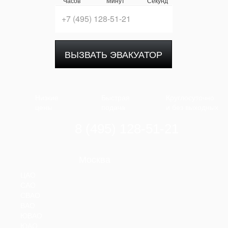
Часов
Минут
Секунд
ВЫЗВАТЬ ЭВАКУАТОР
Низкие
Быстрая
Круглосуточно
цены
подача
и без выходных
8 (495) 128-51-21
Москва
ЦАО
САО
СВАО
ВАО
ЮВАО
ЮАО