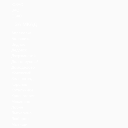
ЮЗАО
ЗАО
СЗАО
ЗА МКАД
Апрелевка
Балашиха
Видное
Дедовск
Дзержинский
Долгопрудный
Домодедово
Жуковский
Зеленоград
Королев
Котельники
Красногорск
Мякинино
Лобня
Лыткарино
Люберцы
Мытищи