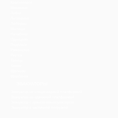
Красногорск
Мякинино
Лобня
Лыткарино
Люберцы
Мытищи
Нахабино
Одинцово
Подольск
Раменское
Реутов
Троицк
Химки
Щелково
Щербинка
ЭВАКУАТОРЫ
Эвакуатор со стационарной платформой
Эвакуатор со сдвижной платформой
Эвакуатор с краном-манипулятором
Эвакуатор с частичной погрузкой