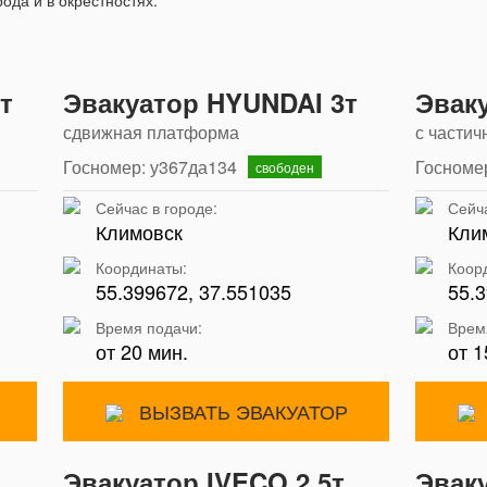
ода и в окрестностях.
т
Эвакуатор HYUNDAI 3т
Эвак
сдвижная платформа
с частич
Госномер: у367да134
Госноме
свободен
Сейчас в городе:
Сейча
Климовск
Кли
Координаты:
Коор
55.399672, 37.551035
55.3
Время подачи:
Врем
от 20 мин.
от 1
ВЫЗВАТЬ ЭВАКУАТОР
Эвакуатор IVECO 2,5т
Эвак