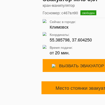
кран-манипулятор
Госномер: с467вл90
свободен
Сейчас в городе:
Климовск
Координаты:
55.385798, 37.604250
Время подачи:
от 20 мин.
ВЫЗВАТЬ ЭВАКУАТОР
Место стоянки эвакуа