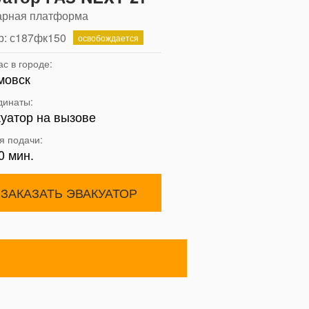
арная платформа
р: с187фк150
освобождается
с в городе:
мовск
динаты:
куатор на вызове
я подачи:
0 мин.
ЗАКАЗАТЬ ЭВАКУАТОР