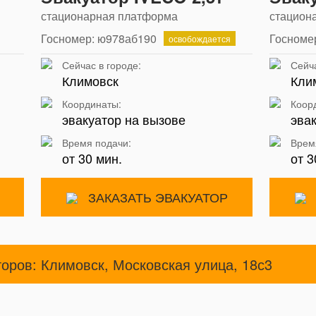
стационарная платформа
стацион
Госномер: ю978аб190
Госноме
освобождается
Сейчас в городе:
Сейча
Климовск
Кли
Координаты:
Коор
эвакуатор на вызове
эва
Время подачи:
Врем
от 30 мин.
от 3
ЗАКАЗАТЬ ЭВАКУАТОР
торов: Климовск, Московская улица, 18с3