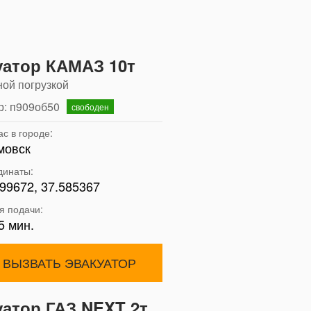
уатор КАМАЗ 10т
ной погрузкой
р: п909об50
свободен
с в городе:
мовск
динаты:
99672, 37.585367
я подачи:
5 мин.
ВЫЗВАТЬ ЭВАКУАТОР
уатор ГАЗ NEXT 2т