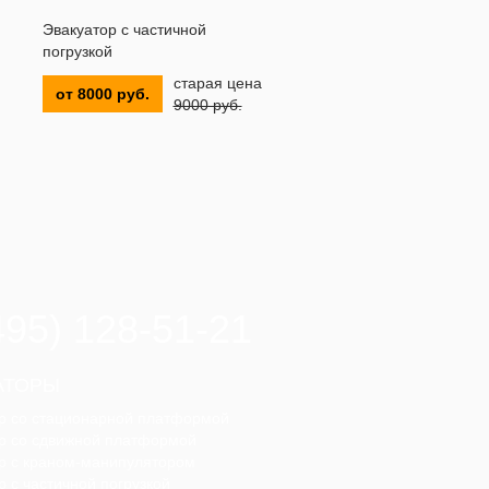
Эвакуатор с частичной
погрузкой
старая цена
от 8000 руб.
9000 руб.
495) 128-51-21
АТОРЫ
р со стационарной платформой
р со сдвижной платформой
р с краном-манипулятором
р с частичной погрузкой