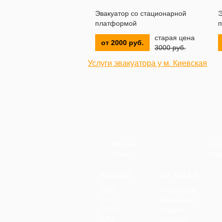
Эвакуатор со стационарной
Э
платформой
п
старая цена
от 2000 руб.
3000 руб.
Услуги эвакуатора у м. Киевская
Низкие
Быс
цены
под
Москва
ЗА МКАД
ЦАО
Апрелевка
САО
Балашиха
СВАО
Видное
ВАО
Дедовск