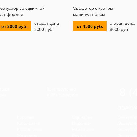
вакуатор со сдвижной
Эвакуатор с краном-
латформой
манипулятором
старая цена
старая цена
от 2000 руб.
от 4500 руб.
3000 руб.
8000 руб.
8 (
трая
Круглосуточно
ача
и без выходных
ЭВАКУ
Королев
Одинцово
Эвакуато
Котельники
Подольск
Эвакуато
Красногорск
Раменское
Эвакуато
Мякинино
Реутов
Эвакуато