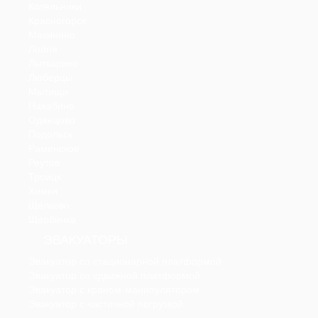
Котельники
Красногорск
Мякинино
Лобня
Лыткарино
Люберцы
Мытищи
Нахабино
Одинцово
Подольск
Раменское
Реутов
Троицк
Химки
Щелково
Щербинка
ЭВАКУАТОРЫ
Эвакуатор со стационарной платформой
Эвакуатор со сдвижной платформой
Эвакуатор с краном-манипулятором
Эвакуатор с частичной погрузкой