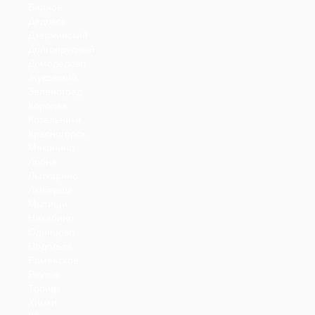
Видное
Дедовск
Дзержинский
Долгопрудный
Домодедово
Жуковский
Зеленоград
Королев
Котельники
Красногорск
Мякинино
Лобня
Лыткарино
Люберцы
Мытищи
Нахабино
Одинцово
Подольск
Раменское
Реутов
Троицк
Химки