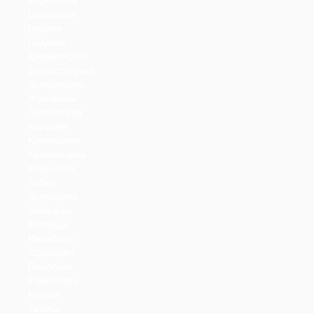
Балашиха
Видное
Дедовск
Дзержинский
Долгопрудный
Домодедово
Жуковский
Зеленоград
Королев
Котельники
Красногорск
Мякинино
Лобня
Лыткарино
Люберцы
Мытищи
Нахабино
Одинцово
Подольск
Раменское
Реутов
Троицк