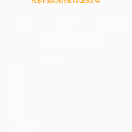
Услуги эвакуатора на шоссе М4
Низкие
Быстрая
Круглосуточно
цены
подача
и без выходных
8 (495) 128-51-21
Москва
ЦАО
САО
СВАО
ВАО
ЮВАО
ЮАО
ЮЗАО
ЗАО
СЗАО
ЗА МКАД
Апрелевка