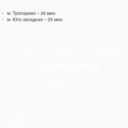
м. Тропарево
~ 26 мин.
м. Юго-западная
~ 25 мин.
Низкие
Быстрая
Круглосуточно
цены
подача
и без выходных
8 (495) 128-51-21
Москва
ЦАО
САО
СВАО
ВАО
ЮВАО
ЮАО
ЮЗАО