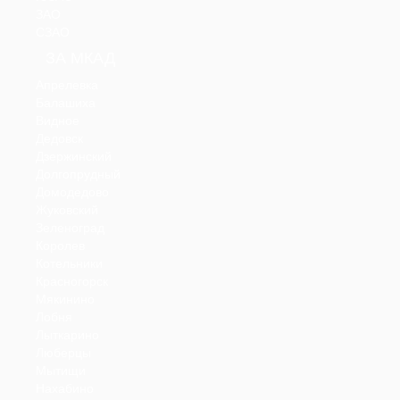
ЗАО
СЗАО
ЗА МКАД
Апрелевка
Балашиха
Видное
Дедовск
Дзержинский
Долгопрудный
Домодедово
Жуковский
Зеленоград
Королев
Котельники
Красногорск
Мякинино
Лобня
Лыткарино
Люберцы
Мытищи
Нахабино