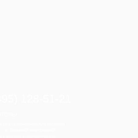
495) 128-51-21
АТОРЫ
р со стационарной платформой
р со сдвижной платформой
р с краном-манипулятором