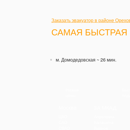
Заказать эвакуатор в районе Орех
САМАЯ БЫСТРАЯ 
м. Домодедовская
~ 26 мин.
Низкие
Быс
цены
под
Москва
ЗА МКАД
ЦАО
Апрелевка
САО
Балашиха
СВАО
Видное