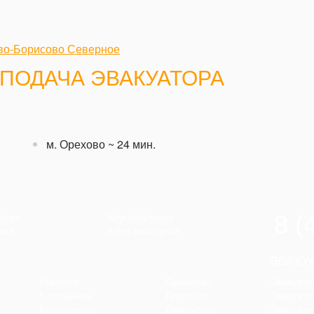
ово-Борисово Северное
ПОДАЧА ЭВАКУАТОРА
м. Орехово
~ 24 мин.
8 (
трая
Круглосуточно
ача
и без выходных
ЭВАКУ
Королев
Одинцово
Эвакуато
Котельники
Подольск
Эвакуато
Красногорск
Раменское
Эвакуато