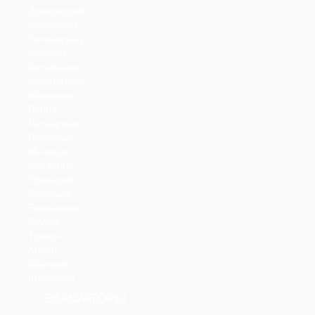
Домодедово
Жуковский
Зеленоград
Королев
Котельники
Красногорск
Мякинино
Лобня
Лыткарино
Люберцы
Мытищи
Нахабино
Одинцово
Подольск
Раменское
Реутов
Троицк
Химки
Щелково
Щербинка
ЭВАКУАТОРЫ