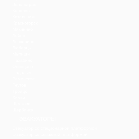
Зеленоград
Королев
Котельники
Красногорск
Мякинино
Лобня
Лыткарино
Люберцы
Мытищи
Нахабино
Одинцово
Подольск
Раменское
Реутов
Троицк
Химки
Щелково
Щербинка
ЭВАКУАТОРЫ
Эвакуатор со стационарной платформой
Эвакуатор со сдвижной платформой