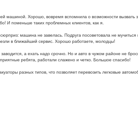
шей машиной. Хорошо, вовремя вспомнила о возможности вызвать эв
ибо! И поменьше таких проблемных клиентов, как я.
сюрприз: машина не завелась. Подруга посоветовала не мучиться и
везли в ближайший сервис. Хорошо работаете, молодцы!
заводится, а ехать надо срочно. Но и авто в чужом районе не бро
 приятные ребята, работали слажено и четко. Большое спасибо!
уаторы разных типов, что позволяет перевозить легковые автомоб