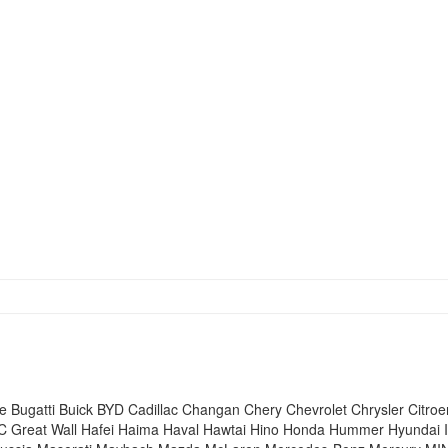
ce
Bugatti
Buick
BYD
Cadillac
Changan
Chery
Chevrolet
Chrysler
Citroe
C
Great Wall
Hafei
Haima
Haval
Hawtai
Hino
Honda
Hummer
Hyundai