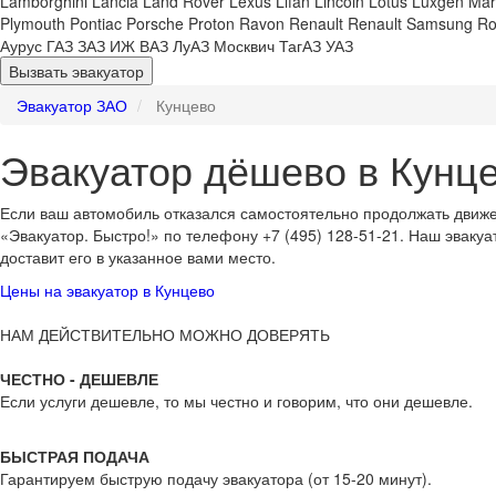
Lamborghini
Lancia
Land Rover
Lexus
Lifan
Lincoln
Lotus
Luxgen
Mar
Plymouth
Pontiac
Porsche
Proton
Ravon
Renault
Renault Samsung
Ro
Аурус
ГАЗ
ЗАЗ
ИЖ
ВАЗ
ЛуАЗ
Москвич
ТагАЗ
УАЗ
Вызвать эвакуатор
Эвакуатор ЗАО
Кунцево
Эвакуатор дёшево в Кунц
Если ваш автомобиль отказался самостоятельно продолжать движен
«Эвакуатор. Быстро!» по телефону +7 (495) 128-51-21. Наш эвакуа
доставит его в указанное вами место.
Цены на эвакуатор в Кунцево
НАМ ДЕЙСТВИТЕЛЬНО МОЖНО ДОВЕРЯТЬ
ЧЕСТНО - ДЕШЕВЛЕ
Если услуги дешевле, то мы честно и говорим, что они дешевле.
БЫСТРАЯ ПОДАЧА
Гарантируем быструю подачу эвакуатора (от 15-20 минут).