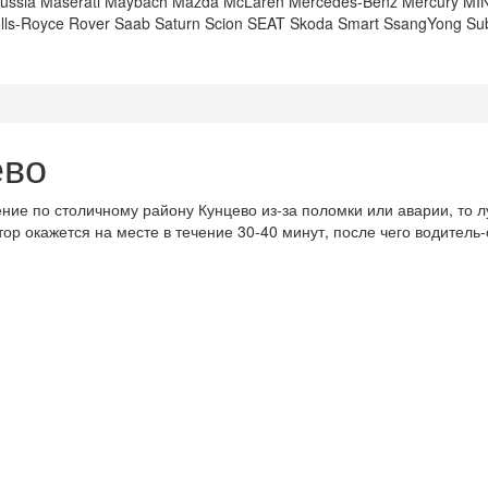
ussia
Maserati
Maybach
Mazda
McLaren
Mercedes-Benz
Mercury
MIN
lls-Royce
Rover
Saab
Saturn
Scion
SEAT
Skoda
Smart
SsangYong
Su
ево
ие по столичному району Кунцево из-за поломки или аварии, то л
тор окажется на месте в течение 30-40 минут, после чего водитель