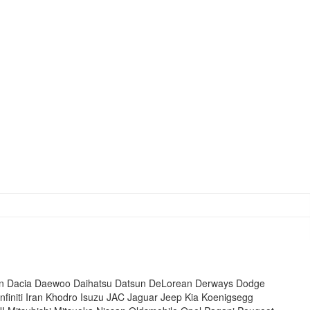
n
Dacia
Daewoo
Daihatsu
Datsun
DeLorean
Derways
Dodge
Infiniti
Iran Khodro
Isuzu
JAC
Jaguar
Jeep
Kia
Koenigsegg