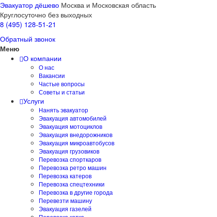
Эвакуатор дёшево
Москва и Московская область
Круглосуточно без выходных
8 (495) 128-51-21
Обратный звонок
Меню
О компании
О нас
Вакансии
Частые вопросы
Советы и статьи
Услуги
Нанять эвакуатор
Эвакуация автомобилей
Эвакуация мотоциклов
Эвакуация внедорожников
Эвакуация микроавтобусов
Эвакуация грузовиков
Перевозка спорткаров
Перевозка ретро машин
Перевозка катеров
Перевозка спецтехники
Перевозка в другие города
Перевезти машину
Эвакуация газелей
Перевозка катка