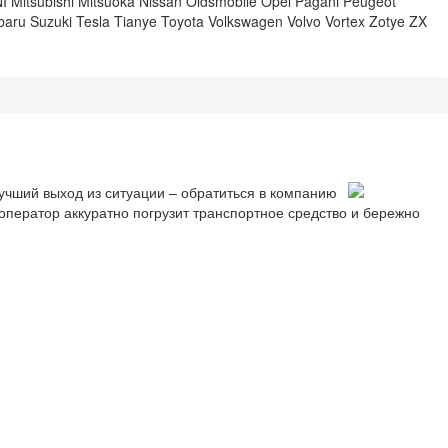
I
Mitsubishi
Mitsuoka
Nissan
Oldsmobile
Opel
Pagani
Peugeot
baru
Suzuki
Tesla
Tianye
Toyota
Volkswagen
Volvo
Vortex
Zotye
ZX
учший выход из ситуации – обратиться в компанию
-оператор аккуратно погрузит транспортное средство и бережно