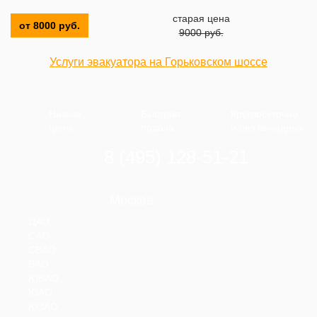
старая цена
от 8000 руб.
9000 руб.
Услуги эвакуатора на Горьковском шоссе
Низкие
Быстрая
Круглосуточно
цены
подача
и без выходных
8 (495) 128-51-21
Москва
ЦАО
САО
СВАО
ВАО
ЮВАО
ЮАО
ЮЗАО