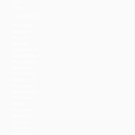
ЗАО
СЗАО
ЗА МКАД
Апрелевка
Балашиха
Видное
Дедовск
Дзержинский
Долгопрудный
Домодедово
Жуковский
Зеленоград
Королев
Котельники
Красногорск
Мякинино
Лобня
Лыткарино
Люберцы
Мытищи
Нахабино
Одинцово