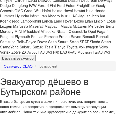
Chrysler
Citroen
Dacia
Daewoo
Daihatsu
Datsun
DeLorean
Derways
Dodge
Dongfeng
FAW
Ferrari
Fiat
Ford
Foton
Freightliner
Geely
Genesis
GMC
Great Wall
Hafei
Haima
Haval
Hawtai
Hino
Honda
Hummer
Hyundai
Infiniti
Iran Khodro
Isuzu
JAC
Jaguar
Jeep
Kia
Koenigsegg
Lamborghini
Lancia
Land Rover
Lexus
Lifan
Lincoln
Lotus
Luxgen
Marussia
Maserati
Maybach
Mazda
McLaren
Mercedes-Benz
Mercury
MINI
Mitsubishi
Mitsuoka
Nissan
Oldsmobile
Opel
Pagani
Peugeot
Plymouth
Pontiac
Porsche
Proton
Ravon
Renault
Renault
Samsung
Rolls-Royce
Rover
Saab
Saturn
Scion
SEAT
Skoda
Smart
SsangYong
Subaru
Suzuki
Tesla
Tianye
Toyota
Volkswagen
Volvo
Vortex
Zotye
ZX
Аурус
ГАЗ
ЗАЗ
ИЖ
ВАЗ
ЛуАЗ
Москвич
ТагАЗ
УАЗ
Вызвать эвакуатор
Эвакуатор СВАО
Бутырский
Эвакуатор дёшево в
Бутырском районе
В какое бы время суток с вами ни приключилась неприятность,
наша компания оперативно предоставит помощь в эвакуации
автомобиля. Наша техника круглосуточно дежурит по всей Москве,