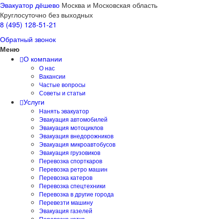
Эвакуатор дёшево
Москва и Московская область
Круглосуточно без выходных
8 (495) 128-51-21
Обратный звонок
Меню
О компании
О нас
Вакансии
Частые вопросы
Советы и статьи
Услуги
Нанять эвакуатор
Эвакуация автомобилей
Эвакуация мотоциклов
Эвакуация внедорожников
Эвакуация микроавтобусов
Эвакуация грузовиков
Перевозка спорткаров
Перевозка ретро машин
Перевозка катеров
Перевозка спецтехники
Перевозка в другие города
Перевезти машину
Эвакуация газелей
Перевозка катка